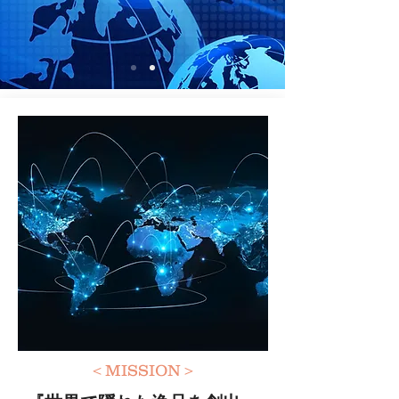
＜MISSION＞