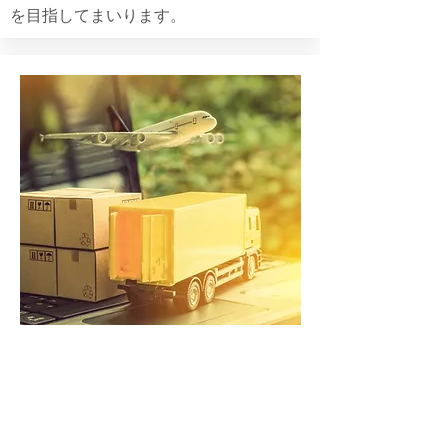
を目指してまいります。
＜VISION＞
『世界の産地から
日本の
消費地へ
繋ぐオンリーワン企業へ』