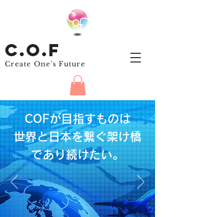
C
.
O.
F
Create One's Future
COFが目指すものは
世界と日本を繋ぐ架け橋
であり続けたい。